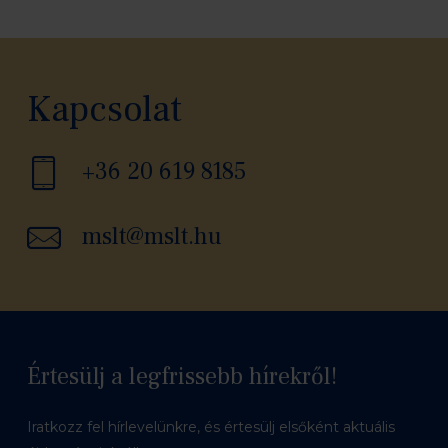
Kapcsolat
+36 20 619 8185
mslt@mslt.hu
Értesülj a legfrissebb hírekről!
Iratkozz fel hírlevelünkre, és értesülj elsőként aktuális