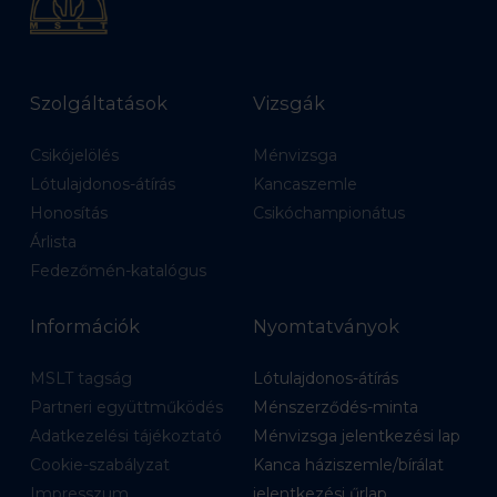
Szolgáltatások
Vizsgák
Csikójelölés
Ménvizsga
Lótulajdonos-átírás
Kancaszemle
Honosítás
Csikóchampionátus
Árlista
Fedezőmén-katalógus
Információk
Nyomtatványok
MSLT tagság
Lótulajdonos-átírás
Partneri együttműködés
Ménszerződés-minta
Adatkezelési tájékoztató
Ménvizsga jelentkezési lap
Cookie-szabályzat
Kanca háziszemle/bírálat
Impresszum
jelentkezési űrlap