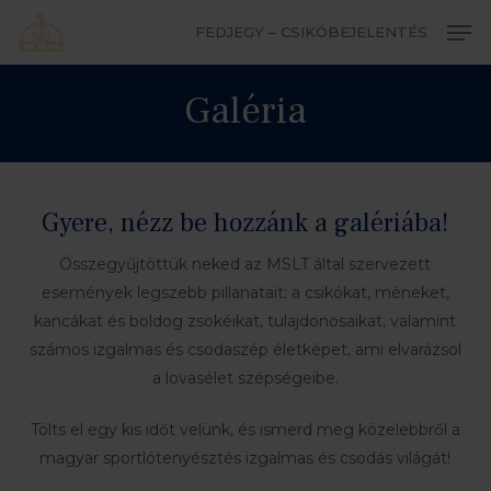
Skip
Men
FEDJEGY – CSIKÓBEJELENTÉS
to
Close
main
Galéria
Menu
content
Gyere, nézz be hozzánk a galériába!
Összegyűjtöttük neked az MSLT által szervezett
események legszebb pillanatait: a csikókat, méneket,
kancákat és boldog zsokéikat, tulajdonosaikat, valamint
számos izgalmas és csodaszép életképet, ami elvarázsol
a lovasélet szépségeibe.
Tölts el egy kis időt velünk, és ismerd meg közelebbről a
magyar sportlótenyésztés izgalmas és csodás világát!