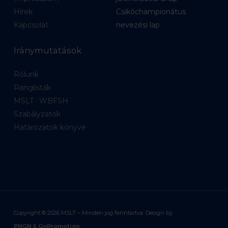
Hírek
Csikóchampionátus
Kapcsolat
nevezési lap
Iránymutatások
Rólunk
Ranglisták
MSLT · WBFSH
Szabályzatok
Határozatok könyve
Copyright ©
2026
MSLT – Minden jog fenntartva. Design by
PNGN
&
GoPromotion