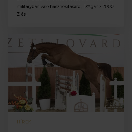
militaryban való hasznosításáról, D'Aganix 2000
Z és…
Ménvizsga
2026
HÍREK