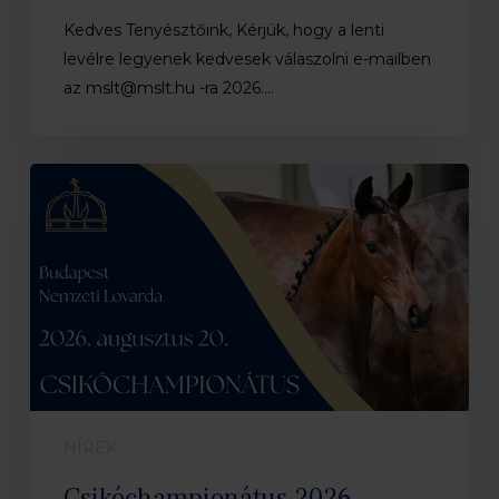
Kedves Tenyésztőink, Kérjük, hogy a lenti
levélre legyenek kedvesek válaszolni e-mailben
az mslt@mslt.hu -ra 2026.…
Csikóchampionátus
2026
HÍREK
Csikóchampionátus 2026