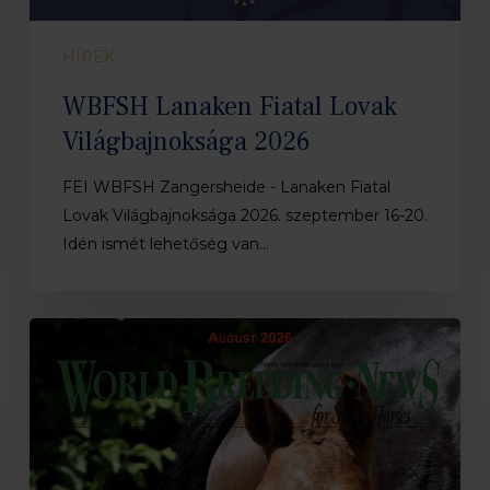
Lovak
Világbajnoksága
HÍREK
2026
WBFSH Lanaken Fiatal Lovak
Világbajnoksága 2026
FEI WBFSH Zangersheide - Lanaken Fiatal
Lovak Világbajnoksága 2026. szeptember 16-20.
Idén ismét lehetőség van…
Megjelent
a
WBFSH
Breeding
News
augusztusi