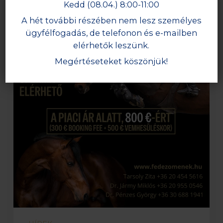
Kedd (08.04.) 8:00-11:00
mélyhűtött
A hét további részében nem lesz személyes
sperma
ügyfélfogadás, de telefonon és e-mailben
elérhető!
elérhetők leszünk.
Megértéseteket köszönjük!