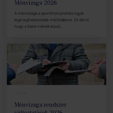
Ménvizsga 2026
A ménvizsga a sportlótenyésztés egyik
legmeghatározóbb mérföldköve. Itt dől el,
hogy a fiatal mének közül…
Ménvizsga
rendszer
változtatások
2026
HÍREK
Ménvizsga rendszer
változtatások 2026