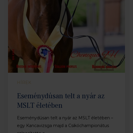
HÍREK
Eseménydúsan telt a nyár az
MSLT életében
Eseménydúsan telt a nyár az MSLT életében –
egy Kancavizsga majd a Csikóchampionátus