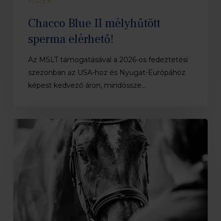
HÍREK
Chacco Blue II mélyhűtött
sperma elérhető!
Az MSLT támogatásával a 2026-os fedeztetési
szezonban az USA-hoz és Nyugat-Európához
képest kedvező áron, mindössze…
MSLT
tisztújító
közgyűlés
meghívó