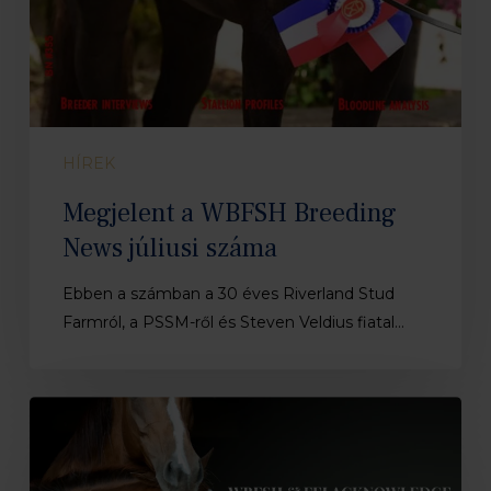
HÍREK
Megjelent a WBFSH Breeding
News júliusi száma
Ebben a számban a 30 éves Riverland Stud
Farmról, a PSSM-ről és Steven Veldius fiatal…
A
FEI
és