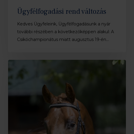
Ügyfélfogadási rend változás
Kedves Ügyfeleink, Ügyfélfogadásunk a nyár
további részében a következőképpen alakul: A
Csikóchampionátus miatt augusztus 19-én…
Lanaken,
Fiatal
Lovak
Világbajnoksága
2025