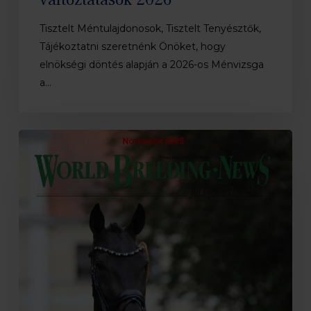
Tisztelt Méntulajdonosok, Tisztelt Tenyésztők,
Tájékoztatni szeretnénk Önöket, hogy
elnökségi döntés alapján a 2026-os Ménvizsga
a…
Megjelent
a
WBFSH
Breeding
News
novemberi
száma