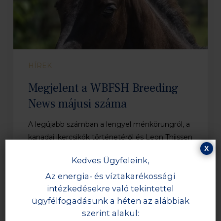
HÍREK
Megjelent a WBFSH Breeding
News májusi száma
A legújabb számban a lengyel ménkörungról, a
kanadai ikercsikók történetéről és Leon Thijssen
X
"A hozzáállásban,…
Kedves Ügyfeleink,
Az energia- és víztakarékossági
intézkedésekre való tekintettel
Chacco
ügyfélfogadásunk a héten az alábbiak
Blue
szerint alakul:
II