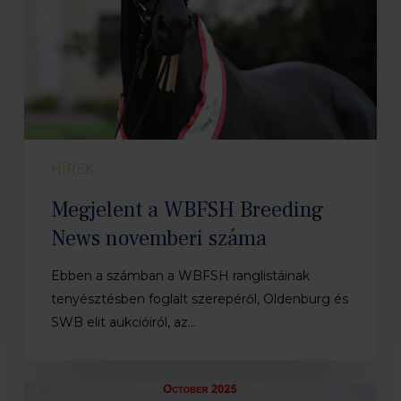
HÍREK
Megjelent a WBFSH Breeding
News novemberi száma
Ebben a számban a WBFSH ranglistáinak
tenyésztésben foglalt szerepéről, Oldenburg és
SWB elit aukcióiról, az…
Megjelent