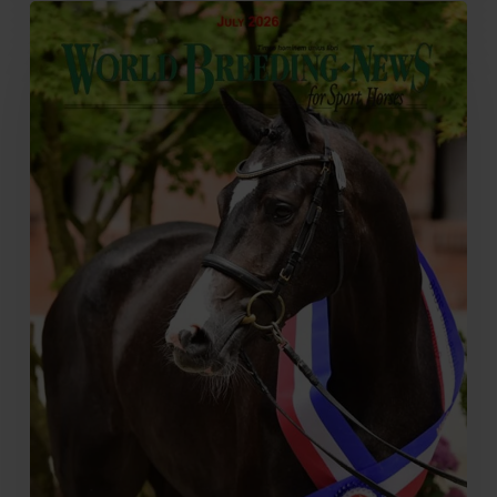
Megjelent
a
WBFSH
Breeding
News
júliusi
száma