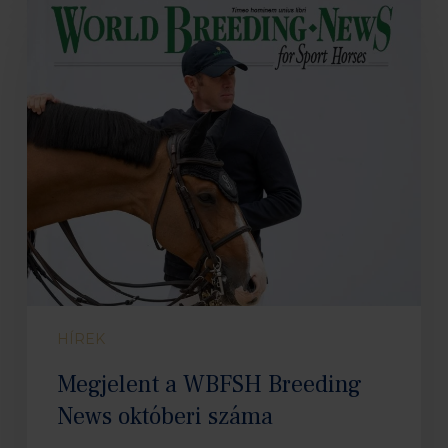
a
WBFSH
Breeding
News
októberi
száma
HÍREK
Megjelent a WBFSH Breeding
News októberi száma