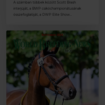
A számban többek között Scott Brash
interjúját, a BWP csikóchampionátusának
összefoglalóját, a DWP Elite Show…
Eseménydúsan
telt
a
nyár
az
MSLT
életében