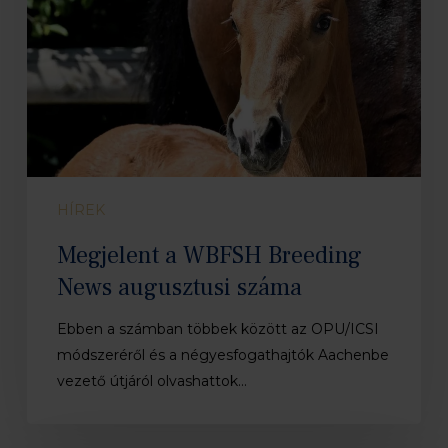
száma
HÍREK
Megjelent a WBFSH Breeding
News augusztusi száma
Ebben a számban többek között az OPU/ICSI
módszeréről és a négyesfogathajtók Aachenbe
vezető útjáról olvashattok…