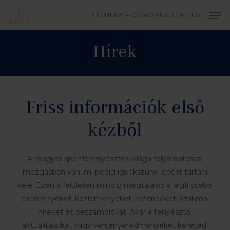
Skip
Men
FEDJEGY – CSIKÓBEJELENTÉS
to
Close
main
Hírek
Menu
content
Friss információk első
kézből
A magyar sportlótenyésztés világa folyamatosan
mozgásban van, mi pedig igyekszünk lépést tartani
vele. Ezen a felületen mindig megtalálod a legfrissebb
eseményeket, közleményeket, határidőket, szakmai
híreket és beszámolókat. Akár a tenyésztői
aktualitásokat vagy versenyeredményeket keresed,