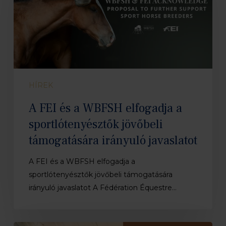
a
WBFSH
elfogadja
a
sportlótenyésztők
jövőbeli
támogatására
HÍREK
irányuló
A FEI és a WBFSH elfogadja a
javaslatot
sportlótenyésztők jövőbeli
támogatására irányuló javaslatot
​A FEI és a WBFSH elfogadja a
sportlótenyésztők jövőbeli támogatására
irányuló javaslatot A Fédération Équestre…