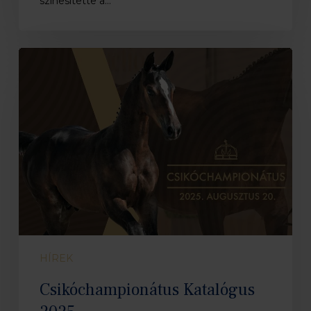
színesítette a…
Csikóchampionátus
Katalógus
2025
HÍREK
Csikóchampionátus Katalógus