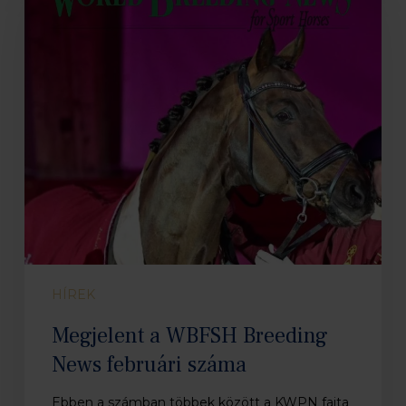
WBFSH
Breeding
News
februári
száma
HÍREK
Megjelent a WBFSH Breeding
News februári száma
Ebben a számban többek között a KWPN fajta