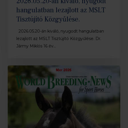
2026.05.20-án kiváló, nyugodt
hangulatban lezajlott az MSLT
Tisztújító Közgyűlése.
2026.05.20-án kiváló, nyugodt hangulatban
lezajlott az MSLT Tisztújító Közgyűlése. Dr.
Jármy Miklós 16 év…
Megjelent
a
WBFSH
Breeding
News
májusi
száma