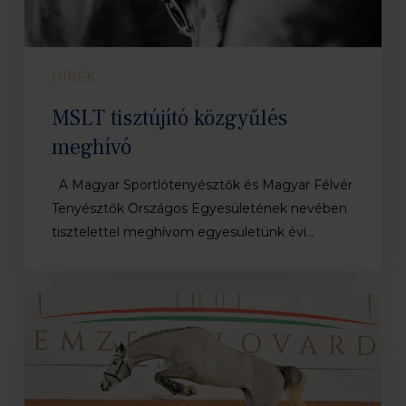
HÍREK
MSLT tisztújító közgyűlés
meghívó
A Magyar Sportlótenyésztők és Magyar Félvér
Tenyésztők Országos Egyesületének nevében
tisztelettel meghívom egyesületünk évi…
Ménvizsga
2026
Eredmény