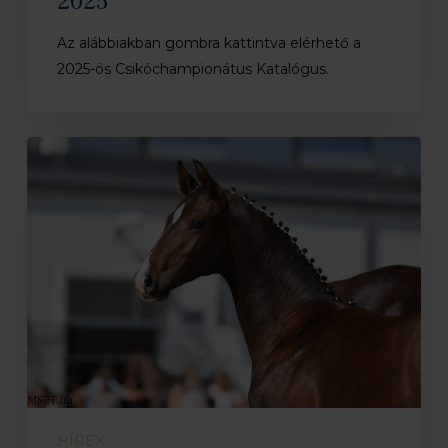
2025
Az alábbiakban gombra kattintva elérhető a
2025-ös Csikóchampionátus Katalógus.
Ügyfélfogadási
rend
változás
HÍREK