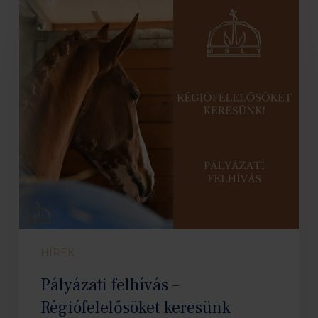
Pályázati
felhívás
–
Régiófelelősöket
keresünk
HÍREK
Pályázati felhívás –
Régiófelelősöket keresünk