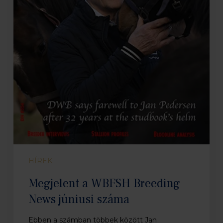
HÍREK
Megjelent a WBFSH Breeding
News júniusi száma
Ebben a számban többek között Jan