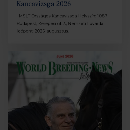
Kancavizsga 2026
MSLT Országos Kancavizsga Helyszín: 1087
Budapest, Kerepesi út 7., Nemzeti Lovarda
Időpont: 2026. augusztus…
Megjelent
a
WBFSH
Breeding
News
júniusi
száma