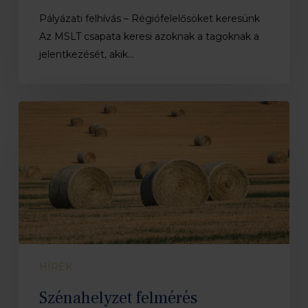
Pályázati felhívás – Régiófelelősöket keresünk
Az MSLT csapata keresi azoknak a tagoknak a
jelentkezését, akik…
Szénahelyzet
felmérés
HÍREK
Szénahelyzet felmérés