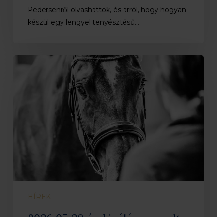
Pedersenről olvashattok, és arról, hogy hogyan
készül egy lengyel tenyésztésű…
2026.05.20-
án
kiváló,
nyugodt
hangulatban
lezajlott
az
MSLT
Tisztújító
Közgyűlése.
HÍREK