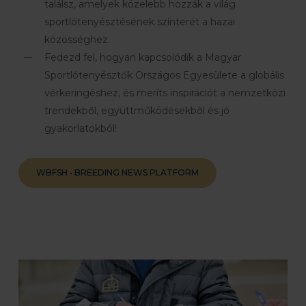
találsz, amelyek közelebb hozzák a világ
sportlótenyésztésének színterét a hazai
közösséghez.
Fedezd fel, hogyan kapcsolódik a Magyar
Sportlótenyésztők Országos Egyesülete a globális
vérkeringéshez, és meríts inspirációt a nemzetközi
trendekből, együttműködésekből és jó
gyakorlatokból!
WBFSH • BREEDING NEWS PLATFORM