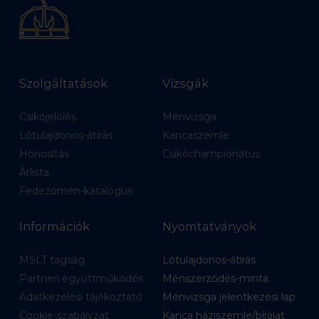
Szolgáltatások
Vizsgák
Csikójelölés
Ménvizsga
Lótulajdonos-átírás
Kancaszemle
Honosítás
Csikóchampionátus
Árlista
Fedezőmén-katalógus
Információk
Nyomtatványok
MSLT tagság
Lótulajdonos-átírás
Partneri együttműködés
Ménszerződés-minta
Adatkezelési tájékoztató
Ménvizsga jelentkezési lap
Cookie-szabályzat
Kanca háziszemle/bírálat