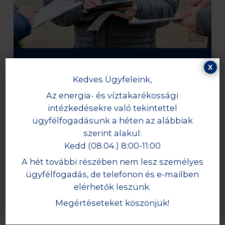
X
SZOLGÁLTATÁSAINK
Kedves Ügyfeleink,
Az energia- és víztakarékossági
Tekintsd meg szolgáltatásainkat
intézkedésekre való tekintettel
ügyfélfogadásunk a héten az alábbiak
Csikójelölés •
Lótulajdonos-átírás •
Honosítás
szerint alakul:
Kedd (08.04.) 8:00-11:00
A hét további részében nem lesz személyes
ÁRLISTA
SZOLGÁLTATÁSOK
ügyfélfogadás, de telefonon és e-mailben
elérhetők leszünk.
Megértéseteket köszönjük!