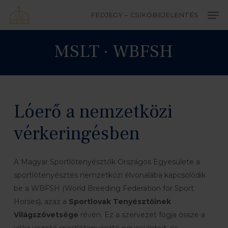
Skip
Men
FEDJEGY – CSIKÓBEJELENTÉS
to
Close
main
MSLT · WBFSH
Menu
content
Lóerő a nemzetközi
vérkeringésben
A Magyar Sportlótenyésztők Országos Egyesülete a
sportlótenyésztés nemzetközi élvonalába kapcsolódik
be a WBFSH (World Breeding Federation for Sport
Horses), azaz a
Sportlovak Tenyésztőinek
Világszövetsége
révén. Ez a szervezet fogja össze a
világ vezető sportlótenyésztő egyesületeit, és