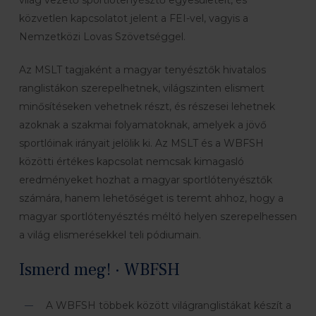
közvetlen kapcsolatot jelent a FEI-vel, vagyis a
Nemzetközi Lovas Szövetséggel.
Az MSLT tagjaként a magyar tenyésztők hivatalos
ranglistákon szerepelhetnek, világszinten elismert
minősítéseken vehetnek részt, és részesei lehetnek
azoknak a szakmai folyamatoknak, amelyek a jövő
sportlóinak irányait jelölik ki. Az MSLT és a WBFSH
közötti értékes kapcsolat nemcsak kimagasló
eredményeket hozhat a magyar sportlótenyésztők
számára, hanem lehetőséget is teremt ahhoz, hogy a
magyar sportlótenyésztés méltó helyen szerepelhessen
a világ elismerésekkel teli pódiumain.
Ismerd meg! · WBFSH
A WBFSH többek között világranglistákat készít a