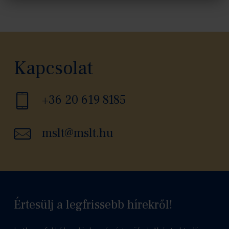
Kapcsolat
+36 20 619 8185
mslt@mslt.hu
Értesülj a legfrissebb hírekről!