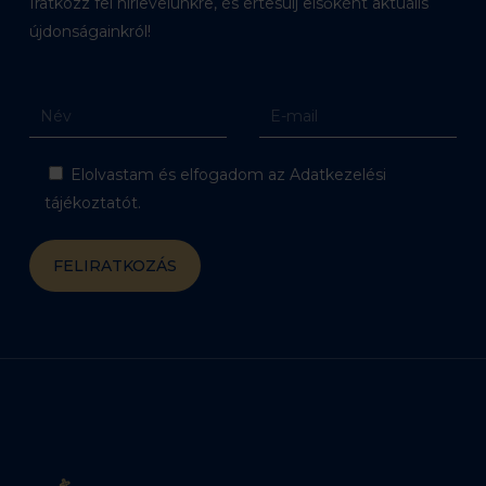
Iratkozz fel hírlevelünkre, és értesülj elsőként aktuális
újdonságainkról!
Elolvastam és elfogadom az Adatkezelési
tájékoztatót.