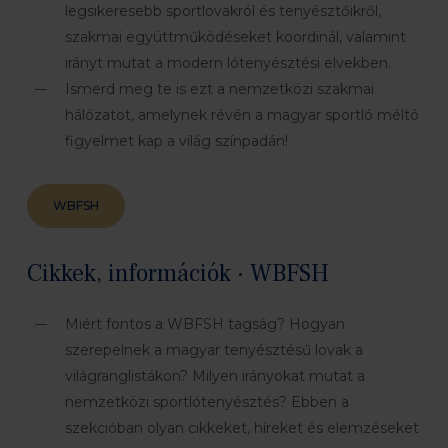
legsikeresebb sportlovakról és tenyésztőikről,
szakmai együttműködéseket koordinál, valamint
irányt mutat a modern lótenyésztési elvekben.
Ismerd meg te is ezt a nemzetközi szakmai
hálózatot, amelynek révén a magyar sportló méltó
figyelmet kap a világ színpadán!
WBFSH
Cikkek, információk · WBFSH
Miért fontos a WBFSH tagság? Hogyan
szerepelnek a magyar tenyésztésű lovak a
világranglistákon? Milyen irányokat mutat a
nemzetközi sportlótenyésztés? Ebben a
szekcióban olyan cikkeket, híreket és elemzéseket