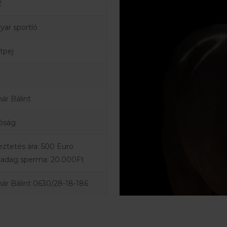
2
ar sportló
tpej
ár Bálint
ióság
ztetés ára: 500 Euro
 adag sperma: 20.000Ft
ár Bálint 0630/28-18-186