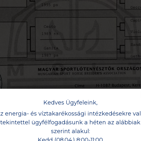
Kedves Ügyfeleink,
z energia- és víztakarékossági intézkedésekre va
tekintettel ügyfélfogadásunk a héten az alábbiak
szerint alakul:
Kedd (08.04.) 8:00-11:00