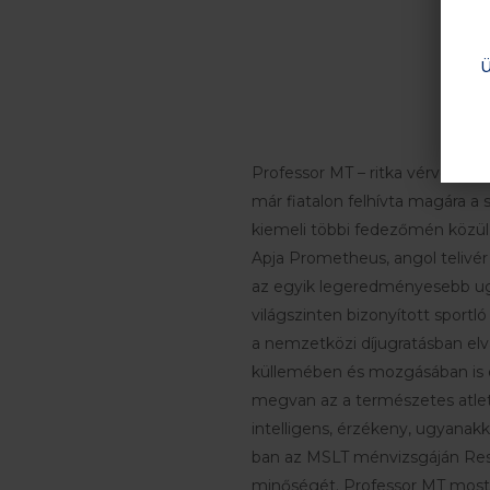
Professor MT – ritka vérvonal, 
már fiatalon felhívta magára 
kiemeli többi fedezőmén közül
Apja Prometheus, angol telivé
az egyik legeredményesebb ugró
világszinten bizonyított sportl
a nemzetközi díjugratásban elv
küllemében és mozgásában is ez
megvan az a természetes atleti
intelligens, érzékeny, ugyanakk
ban az MSLT ménvizsgáján Res
minőségét. Professor MT most k