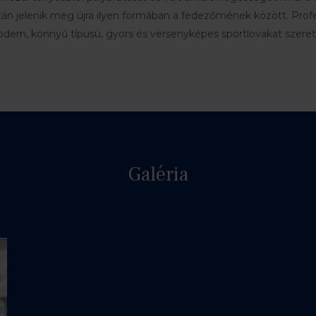
tán jelenik meg újra ilyen formában a fedezőmének között. Pro
odern, könnyű típusú, gyors és versenyképes sportlovakat szere
Galéria