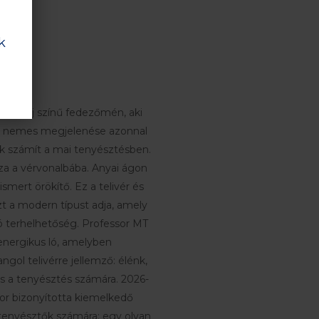
k
ötét pej színű fedezőmén, aki
 és nemes megjelenése azonnal
k számít a mai tenyésztésben.
a a vérvonalbába. Anyai ágon
mert örökítő. Ez a telivér és
azt a modern típust adja, amely
ó terhelhetőség. Professor MT
energikus ló, amelyben
ol telivérre jellemző: élénk,
és a tenyésztés számára. 2026-
r bizonyította kiemelkedő
 tenyésztők számára: egy olyan