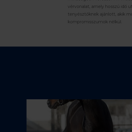
vérvonalat, amely hosszú idő u
tenyésztőknek ajánlott, akik m
kompromisszumok nélkül.
Professzor5