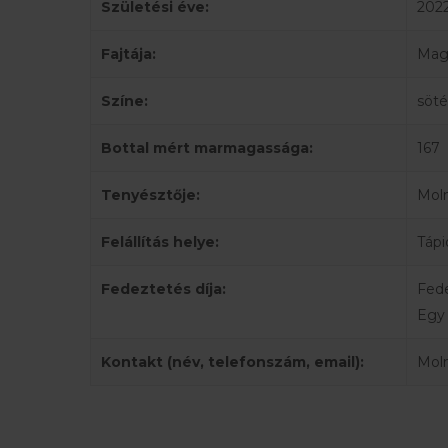
Születési éve:
202
Fajtája:
Magy
Színe:
söté
Bottal mért marmagassága:
167
Tenyésztője:
Moln
Felállítás helye:
Táp
Fedeztetés díja:
Fede
Egy
Kontakt (név, telefonszám, email):
Moln