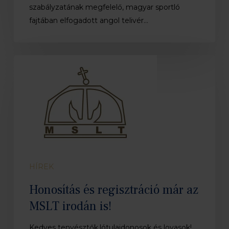
szabályzatának megfelelő, magyar sportló
fajtában elfogadott angol telivér…
Honosítás
és
regisztráció
már
az
MSLT
irodán
is!
HÍREK
Honosítás és regisztráció már az
MSLT irodán is!
Kedves tenyésztők,lótulajdonosok és lovasok!