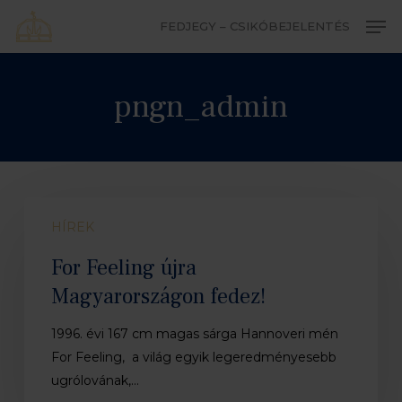
Skip
Men
FEDJEGY – CSIKÓBEJELENTÉS
to
Close
main
Menu
content
pngn_admin
For
HÍREK
Feeling
újra
For Feeling újra
Magyarországon
Magyarországon fedez!
fedez!
1996. évi 167 cm magas sárga Hannoveri mén
For Feeling, a világ egyik legeredményesebb
ugrólovának,…