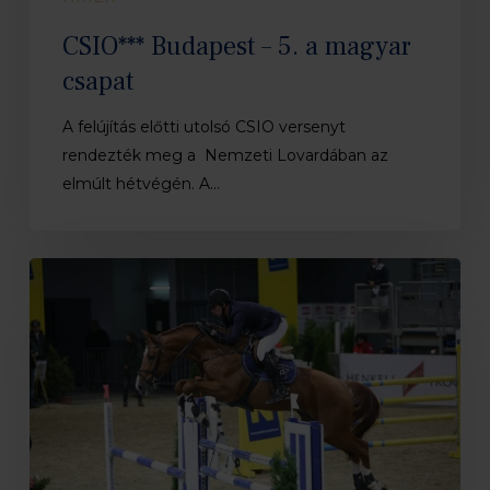
CSIO*** Budapest – 5. a magyar
csapat
A felújítás előtti utolsó CSIO versenyt
rendezték meg a Nemzeti Lovardában az
elmúlt hétvégén. A…
Zordon
második
a
Wiener
Neustadt-
i
Nagydíjban