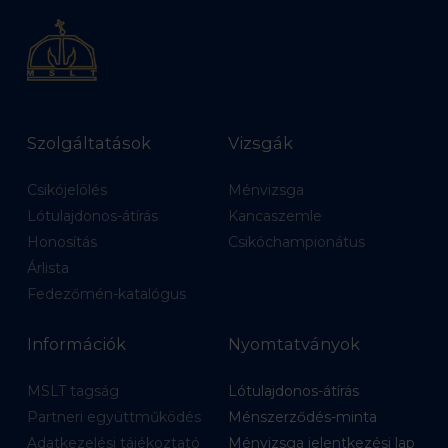
Szolgáltatások
Vizsgák
Csikójelölés
Ménvizsga
Lótulajdonos-átírás
Kancaszemle
Honosítás
Csikóchampionátus
Árlista
Fedezőmén-katalógus
Információk
Nyomtatványok
MSLT tagság
Lótulajdonos-átírás
Partneri együttműködés
Ménszerződés-minta
Adatkezelési tájékoztató
Ménvizsga jelentkezési lap