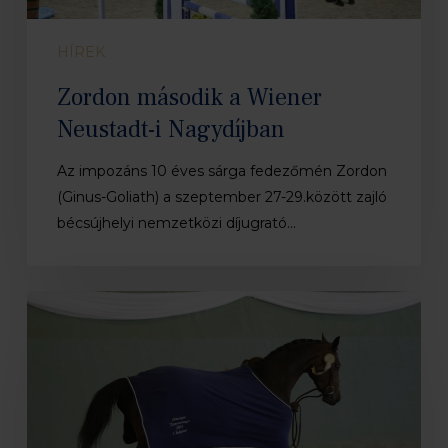
HÍREK
Zordon második a Wiener
Neustadt-i Nagydíjban
Az impozáns 10 éves sárga fedezőmén Zordon
(Ginus-Goliath) a szeptember 27-29.között zajló
bécsújhelyi nemzetközi díjugrató…
XXI.
Országos
Kancavizsga
és
Ménkiválasztás