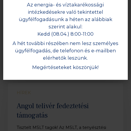
Az energia- és víztakarékossági
intézkedésekre való tekintettel
HÍREK
ügyfélfogadásunk a héten az alábbiak
MSLT Ménszemléről és
szerint alakul:
Kedd (08.04.) 8:00-11:00
Ménversenyről
A hét további részében nem lesz személyes
Szebényi Dániel, MSLT elnökségi taggal készült
ügyfélfogadás, de telefonon és e-mailben
riport Búza Krisztián, a Ménverseny győztese
elérhetők leszünk.
Kádár Attila, a…
Megértéseteket köszönjük!
Angol
HÍREK
telivér
fedeztetési
Angol telivér fedeztetési
támogatás
támogatás
Tisztelt MSLT tagok! Az MSLT, a tenyésztési