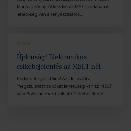
Március hónaptól kezdve az MSLT irodában is
lehetőség van a tenyészállatok…
Újdonság!
HÍREK
Elektronikus
csikóbejelentés
Újdonság! Elektronikus
az
csikóbejelentés az MSLT-nél
MSLT-
nél
Kedves Tenyésztőink! Az idei évtől a
megszületett csikókat lehetőség van az MSLT
kezdőoldalán megtalálható Csikóbejelentő…