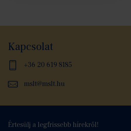
Kapcsolat
+36 20 619 8185
mslt@mslt.hu
Értesülj a legfrissebb hírekről!