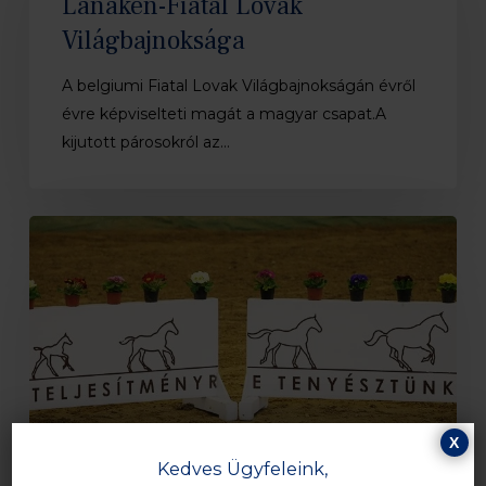
Lanaken-Fiatal Lovak
Világbajnoksága
Világbajnoksága
A belgiumi Fiatal Lovak Világbajnokságán évről
évre képviselteti magát a magyar csapat.A
kijutott párosokról az…
MSLT
Ménszemléről
és
Ménversenyről
X
Kedves Ügyfeleink,