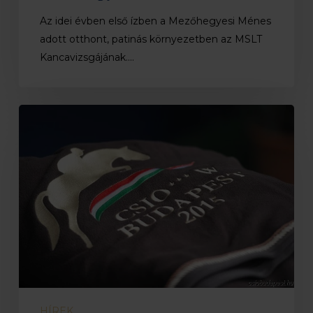
Az idei évben első ízben a Mezőhegyesi Ménes
adott otthont, patinás környezetben az MSLT
Kancavizsgájának.…
CSIO***
Budapest
–
5.
a
magyar
csapat
HÍREK