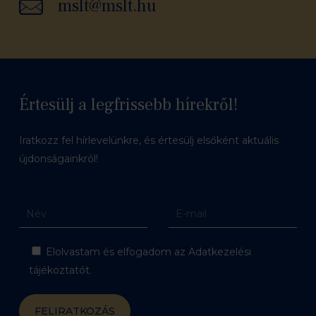
mslt@mslt.hu
Értesülj a legfrissebb hírekről!
Iratkozz fel hírlevelünkre, és értesülj elsőként aktuális
újdonságainkról!
Elolvastam és elfogadom az Adatkezelési
tájékoztatót.