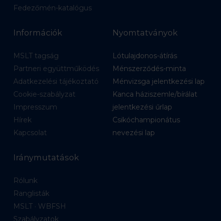
Fedezőmén-katalógus
Információk
Nyomtatványok
MSLT tagság
Lótulajdonos-átírás
Partneri együttműködés
Ménszerződés-minta
Adatkezelési tájékoztató
Ménvizsga jelentkezési lap
Cookie-szabályzat
Kanca háziszemle/bírálat
Impresszum
jelentkezési űrlap
Hírek
Csikóchampionátus
Kapcsolat
nevezési lap
Iránymutatások
Rólunk
Ranglisták
MSLT · WBFSH
Szabályzatok