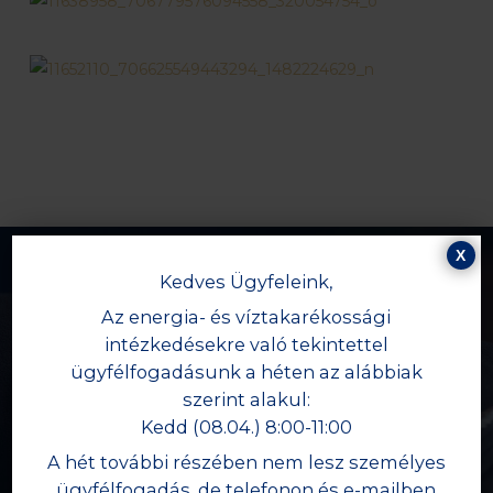
X
Kedves Ügyfeleink,
Az energia- és víztakarékossági
Előző
intézkedésekre való tekintettel
CSIO*** Budapest - 5. a magyar
ügyfélfogadásunk a héten az alábbiak
csapat
szerint alakul:
Kedd (08.04.) 8:00-11:00
A hét további részében nem lesz személyes
ügyfélfogadás, de telefonon és e-mailben