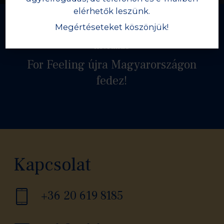
elérhetők leszünk.
Megértéseteket köszönjük!
Következő
For Feeling újra Magyarországon
fedez!
Kapcsolat
+36 20 619 8185