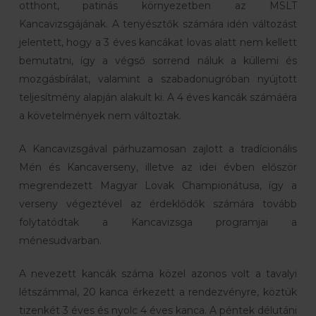
otthont, patinás környezetben az MSLT
Kancavizsgájának. A tenyésztők számára idén változást
jelentett, hogy a 3 éves kancákat lovas alatt nem kellett
bemutatni, így a végső sorrend náluk a küllemi és
mozgásbírálat, valamint a szabadonugróban nyújtott
teljesítmény alapján alakult ki. A 4 éves kancák számáéra
a követelmények nem változtak.
A Kancavizsgával párhuzamosan zajlott a tradícionális
Mén és Kancaverseny, illetve az idei évben először
megrendezett Magyar Lovak Championátusa, így a
verseny végeztével az érdeklődők számára tovább
folytatódtak a Kancavizsga programjai a
ménesudvarban.
A nevezett kancák száma közel azonos volt a tavalyi
létszámmal, 20 kanca érkezett a rendezvényre, köztük
tizenkét 3 éves és nyolc 4 éves kanca. A péntek délutáni