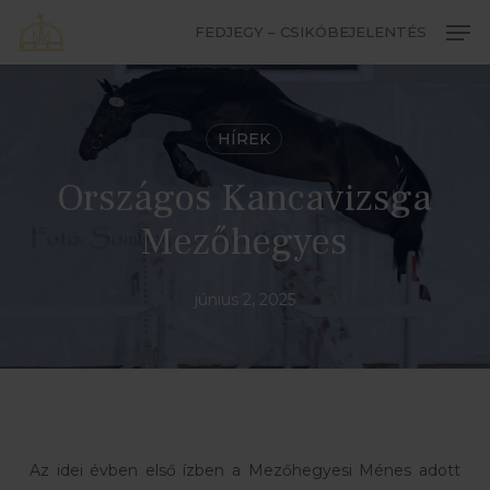
Skip
Men
FEDJEGY – CSIKÓBEJELENTÉS
to
Close
main
Menu
content
HÍREK
Országos Kancavizsga
Mezőhegyes
június 2, 2025
Az idei évben első ízben a Mezőhegyesi Ménes adott