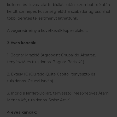
küllemi és lovas alatti bírálat után szombat délután
került sor népes közönség előtt a szabadonugróra, ahol
több ígéretes teljesítményt láthattunk.
A végeredmény a következőképpen alakult:
3 éves kancák:
1. Bognár Mrazidó (Agropoint Chupalido-Alcatraz,
tenyésztő és tulajdonos: Bognár-Boris Kft)
2. Extasy IC (Quirado-Quite Capitol, tenyésztő és
tulajdonos: Czuczi István)
3. Ingrid (Hamlet-Doliart, tenyésztő: Mezőhegyes Állami
Ménes Kft, tulajdonos: Szász Attila)
4 éves kancák: