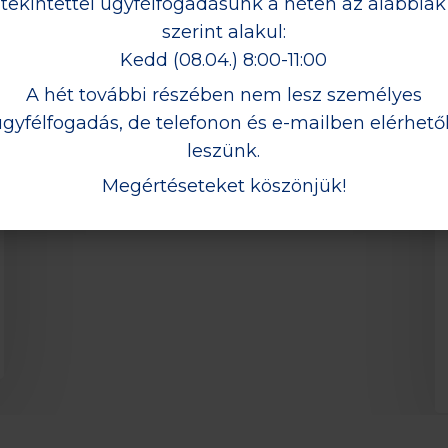
tekintettel ügyfélfogadásunk a héten az alábbiak
Ebben az évben a Nemzeti Lovarda adott
szerint alakul:
otthont a Kancavizsgának és
Ménkiválasztásnak.A korábbi évekhez
Kedd (08.04.) 8:00-11:00
képest…
A hét további részében nem lesz személyes
ügyfélfogadás, de telefonon és e-mailben elérhető
leszünk.
Megértéseteket köszönjük!