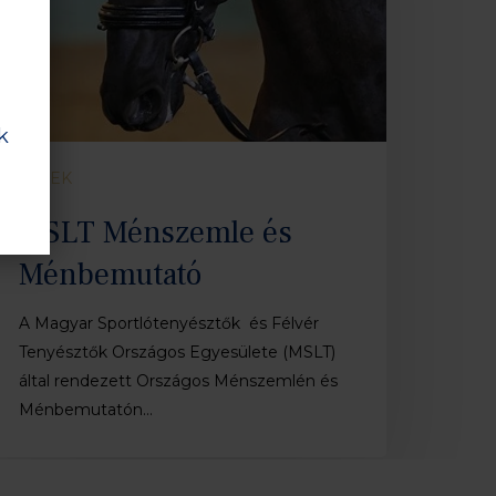
k
HÍREK
MSLT Ménszemle és
Ménbemutató
A Magyar Sportlótenyésztők és Félvér
Tenyésztők Országos Egyesülete (MSLT)
által rendezett Országos Ménszemlén és
Ménbemutatón…