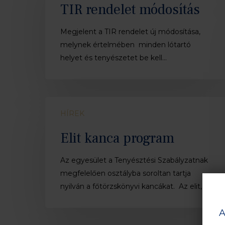
módosítás
TIR rendelet módosítás
Megjelent a TIR rendelet új módosítása,
melynek értelmében minden lótartó
helyet és tenyészetet be kell…
Elit
HÍREK
kanca
program
Elit kanca program
Az egyesület a Tenyésztési Szabályzatnak
megfelelően osztályba soroltan tartja
nyilván a főtörzskönyvi kancákat. Az elit,…
A