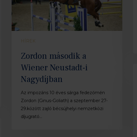
Neustadt-
K
i
Nagydíjban
HÍREK
Zordon második a
Wiener Neustadt-i
C
Nagydíjban
Az impozáns 10 éves sárga fedezőmén
Zordon (Ginus-Goliath) a szeptember 27-
29.között zajló bécsújhelyi nemzetközi
díjugrató…