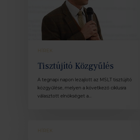
HÍREK
Tisztújító Közgyűlés
A tegnapi napon lezajlott az MSLT tisztújító
közgyűlése, melyen a következő ciklusra
választott elnökséget a…
TIR
HÍREK
rendelet