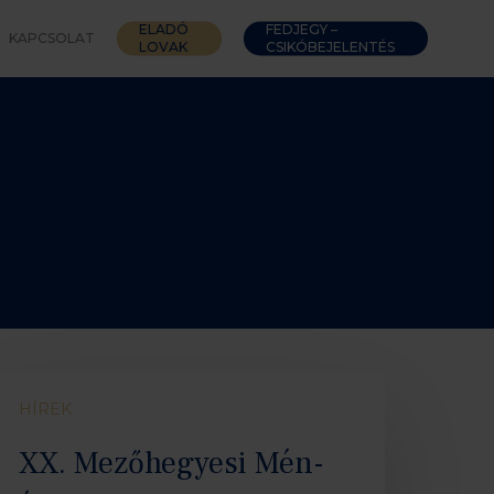
ELADÓ
FEDJEGY –
KAPCSOLAT
LOVAK
CSIKÓBEJELENTÉS
.
HÍREK
ezőhegyesi
én-
XX. Mezőhegyesi Mén-
s