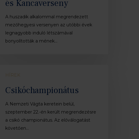
és Kancaverseny
ancaverseny
A huszadik alkalommal megrendezett
mezőhegyesi versenyen az utóbbi évek
legnagyobb induló létszámával
bonyolították a mének…
sikóchampionátus
HÍREK
Csikóchampionátus
A Nemzeti Vágta keretein belül,
szeptember 22.-én került megrendezésre
a csikó championátus. Az előválogatást
követően…