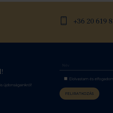
+36 20 619 8
l!
Elolvastam és elfogadom 
lis újdonságainkról!