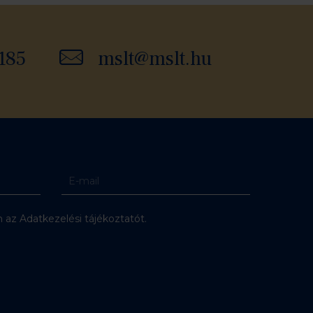
185
mslt@mslt.hu
az Adatkezelési tájékoztatót.