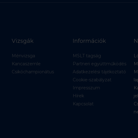
Vizsgák
Információk
N
Ménvizsga
MSLT tagság
Ló
Kancaszemle
Partneri együttműködés
M
Csikóchampionátus
Adatkezelési tájékoztató
M
Cookie-szabályzat
la
Impresszum
Ka
Hírek
je
Kapcsolat
C
ne