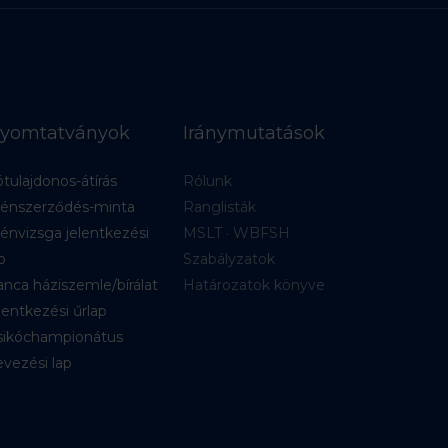
yomtatványok
Iránymutatások
tulajdonos-átírás
Rólunk
énszerződés-minta
Ranglisták
énvizsga jelentkezési
MSLT · WBFSH
p
Szabályzatok
nca háziszemle/bírálat
Határozatok könyve
lentkezési űrlap
sikóchampionátus
vezési lap