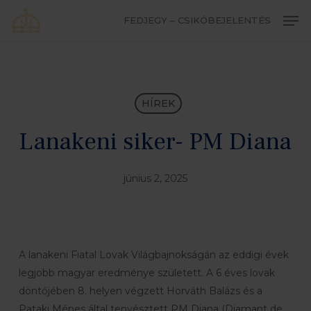
Skip
Men
FEDJEGY – CSIKÓBEJELENTÉS
to
Close
main
Menu
content
HÍREK
Lanakeni siker- PM Diana
június 2, 2025
A lanakeni Fiatal Lovak Világbajnokságán az eddigi évek
legjobb magyar eredménye született. A 6 éves lovak
döntőjében 8. helyen végzett Horváth Balázs és a
Pataki Ménes által tenyésztett PM Diana (Diamant de