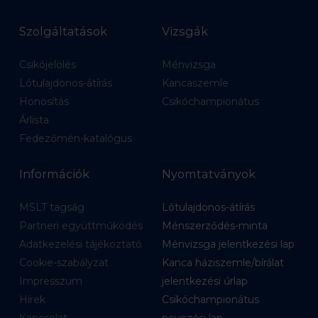
Szolgáltatások
Vizsgák
Csikójelölés
Ménvizsga
Lótulajdonos-átírás
Kancaszemle
Honosítás
Csikóchampionátus
Árlista
Fedezőmén-katalógus
Információk
Nyomtatványok
MSLT tagság
Lótulajdonos-átírás
Partneri együttműködés
Ménszerződés-minta
Adatkezelési tájékoztató
Ménvizsga jelentkezési lap
Cookie-szabályzat
Kanca háziszemle/bírálat
Impresszum
jelentkezési űrlap
Hírek
Csikóchampionátus
Kapcsolat
nevezési lap