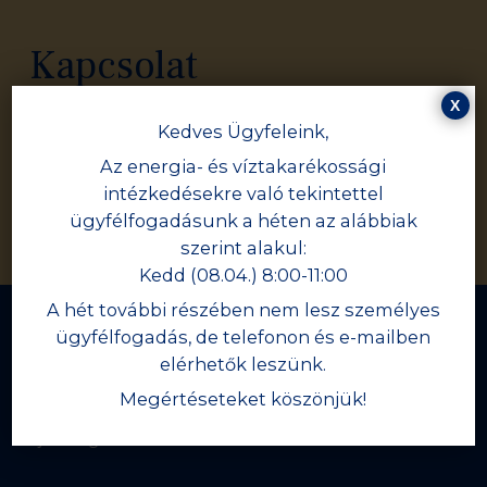
Kapcsolat
X
+36 20 619 8185
Kedves Ügyfeleink,
Az energia- és víztakarékossági
intézkedésekre való tekintettel
mslt@mslt.hu
ügyfélfogadásunk a héten az alábbiak
szerint alakul:
Kedd (08.04.) 8:00-11:00
A hét további részében nem lesz személyes
ügyfélfogadás, de telefonon és e-mailben
Értesülj a legfrissebb hírekről!
elérhetők leszünk.
Megértéseteket köszönjük!
Iratkozz fel hírlevelünkre, és értesülj elsőként aktuális
újdonságainkról!