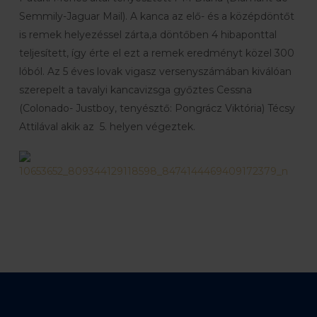
Semmily-Jaguar Mail). A kanca az elő- és a középdöntőt
is remek helyezéssel zárta,a döntőben 4 hibaponttal
teljesített, így érte el ezt a remek eredményt közel 300
lóból. Az 5 éves lovak vigasz versenyszámában kiválóan
szerepelt a tavalyi kancavizsga győztes Cessna
(Colonado- Justboy, tenyésztő: Pongrácz Viktória) Técsy
Attilával akik az 5. helyen végeztek.