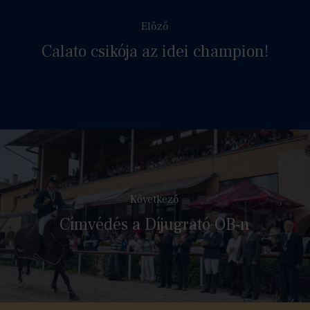
Előző
Calato csikója az idei champion!
Következő
Címvédés a Díjugrató OB-n