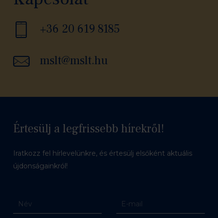
+36 20 619 8185
mslt@mslt.hu
Értesülj a legfrissebb hírekről!
Iratkozz fel hírlevelünkre, és értesülj elsőként aktuális
újdonságainkról!