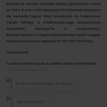
kategória szintén Horváth Balázs győzelmét hozta
az idén 8 éves HSH kancával PM Dianával (Diamant
de Semmily-Jaguar Mail, tenyésztő és tulajdonos:
Pataki Mihály). A Földművelésügyi Minisztérium
kiemelten támogatta a rendezvényt,
kategóriánként a legeredményesebb nyolc magyar
tenyésztésű lovat egyenként 100.000 forinttal.
Gratulálunk!
További eredmények az alábbi linken elérhetőek:
http://www.dijugratas.hu/…
Kovács Henri és Fessúr de Bognár
Cser Attila és Sifu