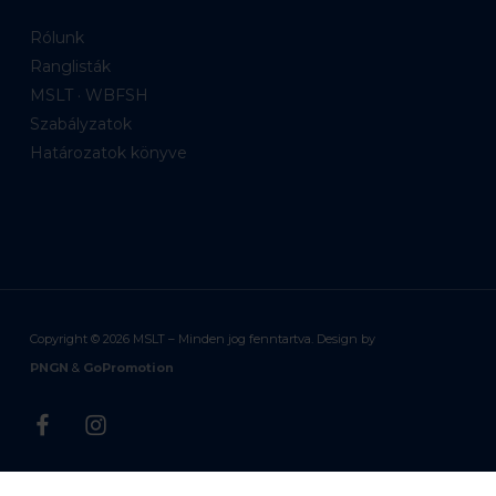
Rólunk
Ranglisták
MSLT · WBFSH
Szabályzatok
Határozatok könyve
Copyright ©
2026
MSLT – Minden jog fenntartva. Design by
PNGN
&
GoPromotion