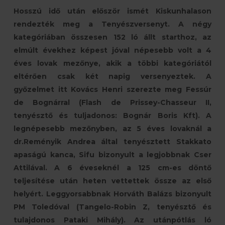
Hosszú idő után először ismét Kiskunhalason
rendezték meg a Tenyészversenyt. A négy
kategóriában összesen 152 ló állt starthoz, az
elmúlt évekhez képest jóval népesebb volt a 4
éves lovak mezőnye, akik a többi kategóriától
eltérően csak két napig versenyeztek. A
győzelmet itt Kovács Henri szerezte meg Fessúr
de Bognárral (Flash de Prissey-Chasseur II,
tenyésztő és tuljadonos: Bognár Boris Kft
). A
legnépesebb mezőnyben, az 5 éves lovaknál a
dr.Reményik Andrea által tenyésztett Stakkato
apaságú kanca, Sifu bizonyult a legjobbnak Cser
Attilával. A 6 éveseknél a 125 cm-es döntő
teljesítése után heten vettettek össze az első
helyért. Leggyorsabbnak Horváth Balázs bizonyult
PM Toledóval (Tangelo-Robin Z, tenyésztő és
tulajdonos Pataki Mihály). Az utánpótlás ló