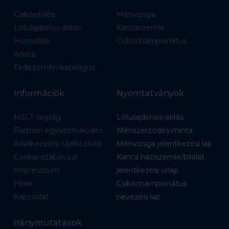
Csikójelölés
Ménvizsga
Lótulajdonos-átírás
Kancaszemle
Honosítás
Csikóchampionátus
Árlista
Fedezőmén-katalógus
Információk
Nyomtatványok
MSLT tagság
Lótulajdonos-átírás
Partneri együttműködés
Ménszerződés-minta
Adatkezelési tájékoztató
Ménvizsga jelentkezési lap
Cookie-szabályzat
Kanca háziszemle/bírálat
Impresszum
jelentkezési űrlap
Hírek
Csikóchampionátus
Kapcsolat
nevezési lap
Iránymutatások