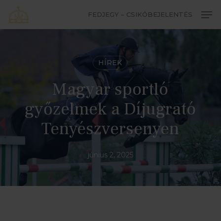
Skip
Men
FEDJEGY – CSIKÓBEJELENTÉS
to
Close
main
Menu
content
HÍREK
Magyar sportló
győzelmek a Díjugrató
Tenyészversenyen
június 2, 2025