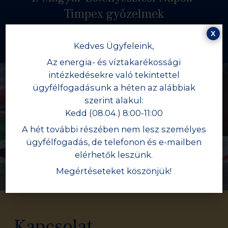
Timpex győzelmek
X
Kedves Ügyfeleink,
Az energia- és víztakarékossági
intézkedésekre való tekintettel
ügyfélfogadásunk a héten az alábbiak
szerint alakul:
Következő
Kedd (08.04.) 8:00-11:00
Miss Mary Soames "F" az idei
A hét további részében nem lesz személyes
Champion csikó!
ügyfélfogadás, de telefonon és e-mailben
elérhetők leszünk.
Megértéseteket köszönjük!
Kapcsolat