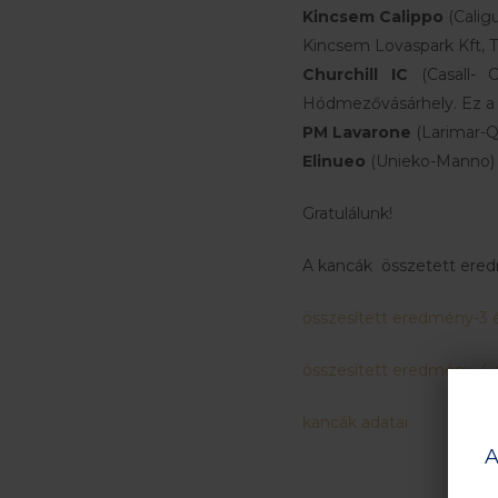
Kincsem Calippo
(Caligu
Kincsem Lovaspark Kft, 
Churchill IC
(Casall- C
Hódmezővásárhely. Ez a 
PM Lavarone
(Larimar-Q
Elinueo
(Unieko-Manno) 2
Gratulálunk!
A kancák összetett eredm
összesített eredmény-3 
összesített eredmény-4 
kancák adatai
A