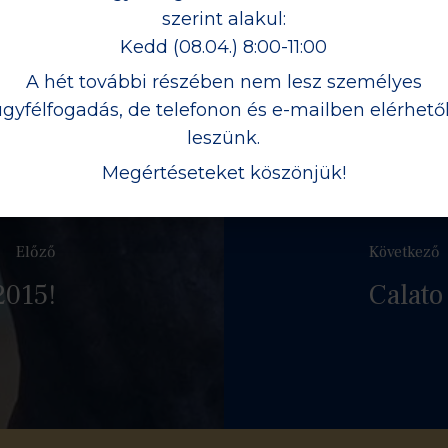
szerint alakul:
Kedd (08.04.) 8:00-11:00
A hét további részében nem lesz személyes
ügyfélfogadás, de telefonon és e-mailben elérhető
leszünk.
Megértéseteket köszönjük!
Előző
Következő
2015!
Calato