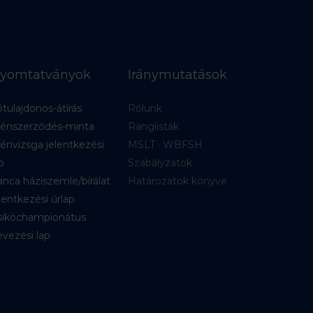
yomtatványok
Iránymutatások
tulajdonos-átírás
Rólunk
énszerződés-minta
Ranglisták
énvizsga jelentkezési
MSLT · WBFSH
p
Szabályzatok
nca háziszemle/bírálat
Határozatok könyve
lentkezési űrlap
sikóchampionátus
vezési lap