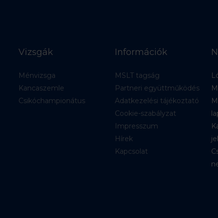
Vizsgák
Információk
N
Ménvizsga
MSLT tagság
Ló
Kancaszemle
Partneri együttműködés
M
Csikóchampionátus
Adatkezelési tájékoztató
M
Cookie-szabályzat
la
Impresszum
Ka
Hírek
je
Kapcsolat
C
ne