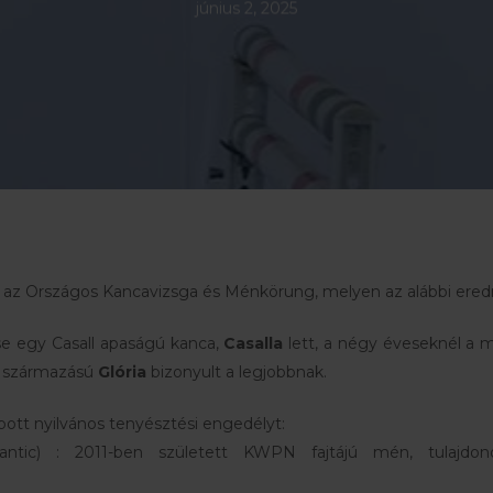
június 2, 2025
tt az Országos Kancavizsga és Ménkörung, melyen az alábbi ere
e egy Casall apaságú kanca,
Casalla
lett, a négy éveseknél a
g származású
Glória
bizonyult a legjobbnak.
ott nyilvános tenyésztési engedélyt:
antic) : 2011-ben született KWPN fajtájú mén, tulajdon