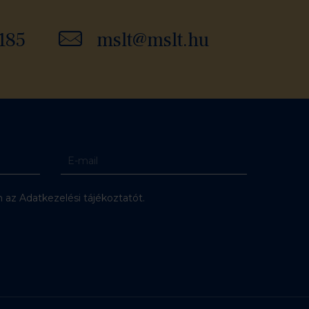
185
mslt@mslt.hu
az Adatkezelési tájékoztatót.