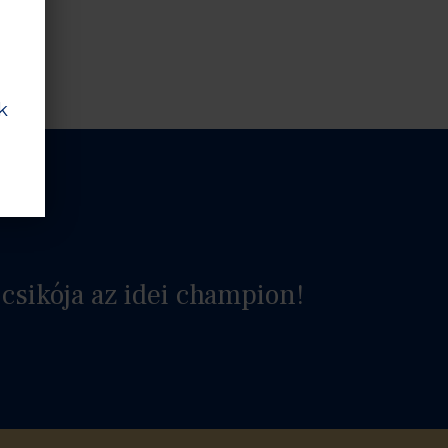
k
 csikója az idei champion!