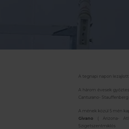
A tegnapi napon lezajlo
A három évesek győztes
Canturano- Stauffenber
A mének közül 5 mén kap
Givano
( Arizona- Atl
Szigetszentmiklós