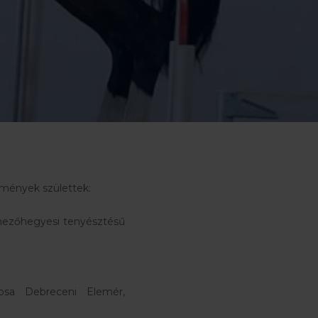
dmények születtek:
 mezőhegyesi tenyésztésű
osa Debreceni Elemér,