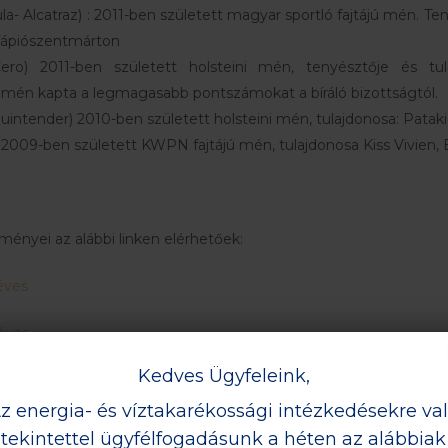
la- Alcatraz) : 2011-ben született magyar sportló fajtájú mén. Te
Tápiószentmárton
ero) 2011-ben született holsteini mén, tenyésztője és tul
mén kapta a legmagasabb pontszámokat a bíráló bizottságtól.
uintender) 2010-ben született holsteini mén, tulajdonosa: Patak
009-ben született KWPN fajtájú mén, tulajdonosa Kiss Vivien,
ényei az alábbi linken elérhetőek:
éves
éves
Kedves Ügyfeleink,
z energia- és víztakarékossági intézkedésekre va
tekintettel ügyfélfogadásunk a héten az alábbiak