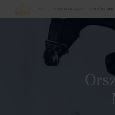
Skip
MSLT
SZOLGÁLTATÁSOK
FEDEZŐMÉNEK
to
main
content
Ors