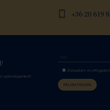
+36 20 619 8
l!
Elolvastam és elfogadom 
lis újdonságainkról!