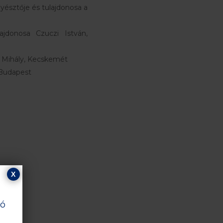
nyésztője és tulajdonosa a
ajdonosa Czuczi István,
i Mihály, Kecskemét
 Budapest
X
ló