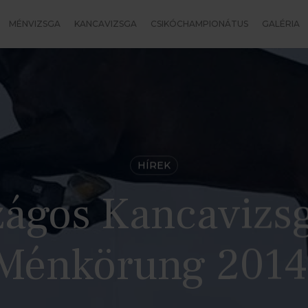
MÉNVIZSGA
KANCAVIZSGA
CSIKÓCHAMPIONÁTUS
GALÉRIA
HÍREK
zágos Kancavizsg
Ménkörung 2014