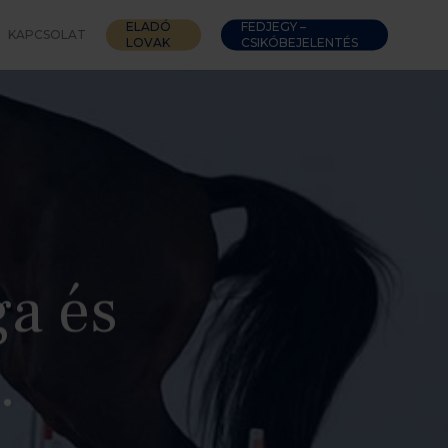
ELADÓ
FEDJEGY –
KAPCSOLAT
LOVAK
CSIKÓBEJELENTÉS
a és
.