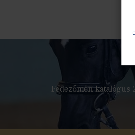
Fedezőmén katalógus 