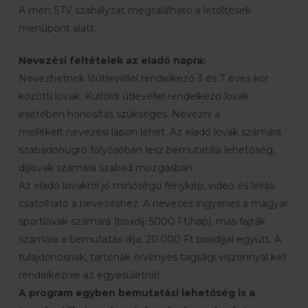
A mén STV szabályzat megtalálható a letöltések
menüpont alatt.
Nevezési feltételek az eladó napra:
Nevezhetnek lóútlevéllel rendelkező 3 és 7 éves kor
közötti lovak. Külföldi útlevéllel rendelkező lovak
esetében honosítás szükséges. Nevezni a
mellékelt nevezési lapon lehet. Az eladó lovak számára
szabadonugró folyósóban lesz bemutatási lehetőség,
díjlovak számára szabad mozgásban.
Az eladó lovakról jó minőségű fénykép, video és leírás
csatolható a nevezéshez. A nevezés ingyenes a magyar
sportlovak számára (boxdíj: 5000 Ft/nap), más fajták
számára a bemutatás díja: 20.000 Ft boxdíjjal együtt. A
tulajdonosnak, tartónak érvényes tagsági viszonnyal kell
rendelkeznie az egyesületnél.
A program egyben bemutatási lehetőség is a