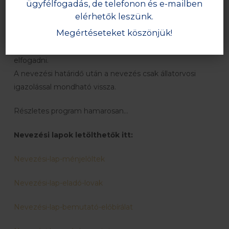
ügyfélfogadás, de telefonon és e-mailben
MSLT
elérhetők leszünk.
1087 Budapest, Kerepesi út 7.
Megértéseteket köszönjük!
Határidőn túli nevezéseket sajnos nem áll módunkban
elfogadni.
A nevezési határidő után a nevezés csak állatorvosi
igazolással mondható vissza.
Részletes program hamarosan…
Nevezési lapok letölthetők itt:
Nevezési-lap-ménjelöltek
Nevezési-lap-eladó-lovak
Nevezési-lap-bemutató-előbírálat