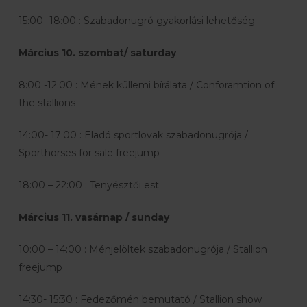
15:00- 18:00 : Szabadonugró gyakorlási lehetőség
Március 10. szombat/ saturday
8:00 -12:00 : Mének küllemi bírálata / Conforamtion of
the stallions
14:00- 17:00 : Eladó sportlovak szabadonugrója /
Sporthorses for sale freejump
18:00 – 22:00 : Tenyésztői est
Március 11. vasárnap / sunday
10:00 – 14:00 : Ménjelöltek szabadonugrója / Stallion
freejump
14:30- 15:30 : Fedezőmén bemutató / Stallion show