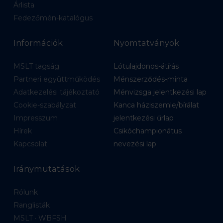
Árlista
Fedezőmén-katalógus
Információk
Nyomtatványok
MSLT tagság
Lótulajdonos-átírás
Partneri együttműködés
Ménszerződés-minta
Adatkezelési tájékoztató
Ménvizsga jelentkezési lap
Cookie-szabályzat
Kanca háziszemle/bírálat
Impresszum
jelentkezési űrlap
Hírek
Csikóchampionátus
Kapcsolat
nevezési lap
Iránymutatások
Rólunk
Ranglisták
MSLT · WBFSH