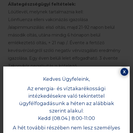
Állategészségügyi feltételek:
Lóútlevél, melynek tartalmaznia kell:
Lóinfluenza elleni vakcinázás igazolása
/alapimmunizálás: első oltás, majd 21-92 napon belül
második oltás, utána mindig 6 hónapon belül
emlékeztető oltás, + 21 nap /. Évente a fertőző
kevésvérűségről szóló negatív vérvizsgálati eredmény
igazolása. Egy éven belüli lelet elfogadható. 3 évente
Takonykór negativitás is kötelező.
X
Kedves Ügyfeleink,
Nevezési határidő: 2018. február 23.
Az energia- és víztakarékossági
Nevezni a mellékelt nevezési lapokon lehet emailben:
intézkedésekre való tekintettel
ügyfélfogadásunk a héten az alábbiak
sportlotenyesztok@gmail.com
szerint alakul:
mslt@demo2.pngn.hu
Kedd (08.04.) 8:00-11:00
A hét további részében nem lesz személyes
Postai úton: