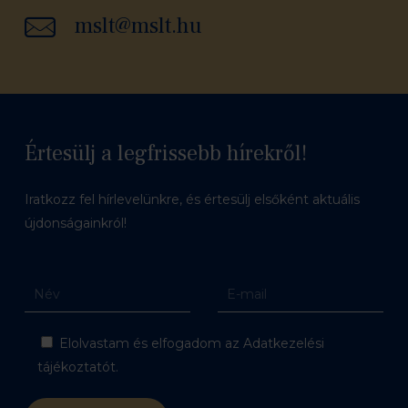
mslt@mslt.hu
Értesülj a legfrissebb hírekről!
Iratkozz fel hírlevelünkre, és értesülj elsőként aktuális
újdonságainkról!
Elolvastam és elfogadom az Adatkezelési
tájékoztatót.