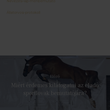
Nevezési-lap-ménbemutato
Állatorvosi-protokoll
Előző
Miért érdemes kilátogatni az eladó
sportlovak bemutatójára?