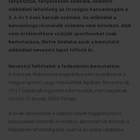
tenyésztők, tenyészetek számára, valamint
előbírálati lehetőség az Országos Kancavizsgára a
3, 4 és 5 éves kancák számára. Az előbírálat a
kancavizsga részvevők számára nem kötelező. Akik
nem értékesítésre szánják sportlovukat csak
bemutatásra, illetve bírálatra azok a bemutató-
előbírálati nevezési lapot töltsék ki.
Nevezési feltételek a fedezőmén bemutatóra:
A ménnek fedeztetési engedéllyel kell rendelkeznie a
magyar sportló, vagy más külföldi fajtában. Nevezési díj:
MSLT tagoknak ingyenes a bemutatás, nem tagoknak:
20.000 Ft (boxdíj: 5000 Ft/nap)
A lovak elhelyezése a szabad helyek függvényében
kőboxokban történik. A rendező alomszalmát biztosít, a
helyszínen lehetőség lesz szalma és széna vásárlásra.