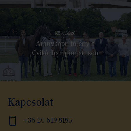
Következő
Aranykapu fölény a
Csikóchampionátuson
Kapcsolat
+36 20 619 8185