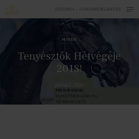
Skip
Men
FEDJEGY – CSIKÓBEJELENTÉS
to
Close
main
Menu
content
HÍREK
Tenyésztők Hétvégéje
2018!
június 2, 2025