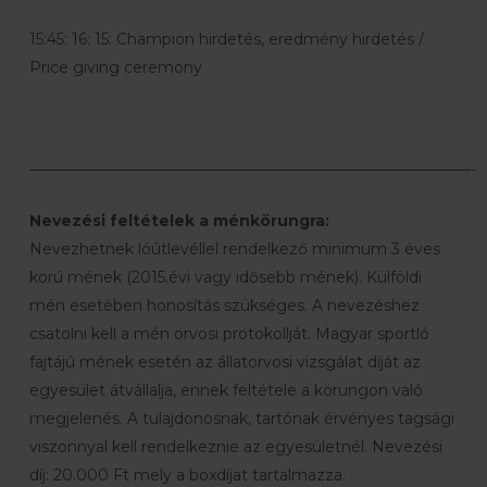
15:45: 16: 15: Champion hirdetés, eredmény hirdetés /
Price giving ceremony
—————————————————————————————-
Nevezési feltételek a ménkörungra:
Nevezhetnek lóútlevéllel rendelkező minimum 3 éves
korú mének (2015.évi vagy idősebb mének). Külföldi
mén esetében honosítás szükséges. A nevezéshez
csatolni kell a mén orvosi protokollját. Magyar sportló
fajtájú mének esetén az állatorvosi vizsgálat díját az
egyesület átvállalja, ennek feltétele a körungon való
megjelenés. A tulajdonosnak, tartónak érvényes tagsági
viszonnyal kell rendelkeznie az egyesületnél. Nevezési
díj: 20.000 Ft mely a boxdíjat tartalmazza.